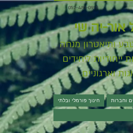
052-485-0910
 אור-יה שי
בע ותיאטרון
מנחה
 ייחודיות ליחידים
וגות וארגוניים
ים וחברות
חינוך פורמלי ובלתי