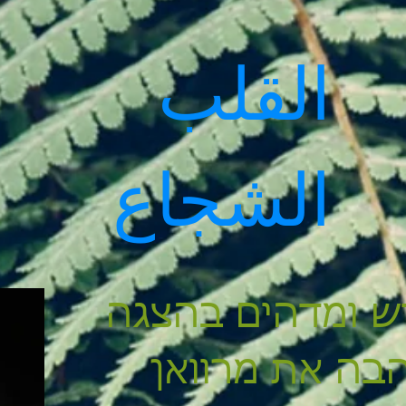
القلب
الشجاع
 ומדהים בהצגה
בה את מרוואן