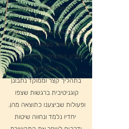
להעצים ולשפר אותה .
נכיר ונפגוש את עצמנו ואת
בן\בת זוגנו ממקומות חדשים
דרך חוויות מגוונות מעולמות
הטבע המשחק והתנועה בדרך
לא שגרתית .
בתהליך קצר וממוקד נתבונן
קוגניטיבית ברגשות שצפו
ופעולות שביצענו כתוצאה מהן.
יחדיו נלמד ונחווה שיטות
ודרכים לשפר את התקשורת