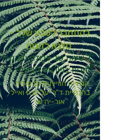
להתחבר לטבע שלך -
סדנא לזוגות
7 שעות של עבודת עומק
לזוגות בפורמט קבוצתי
הנחייה
חווייתית
וטיפולית
בהנחיית ד"ר יעל סנה ואייל
אור-יה שי
נתבונן בזוגיות שלנו דרך כלים
ושיטות מגוונות מיתוך שאיפה