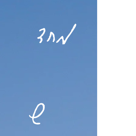
מחד
ש