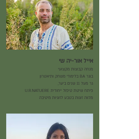
אייל אור-יה שי
מנחה קבוצות מקצועי
בוגר BA בלימודי משחק ותיאטרון
גר מעל 11 שנים ביער,
פיתח שיטת טיפול ייחודית U.R.NATUERE
מלווה זוגות בטבע לזוגיות מיטיבה