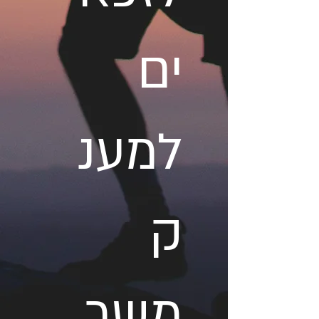
ים
למענ
ק
משר