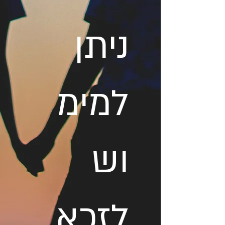
ניתן
למימ
וש
לזכא