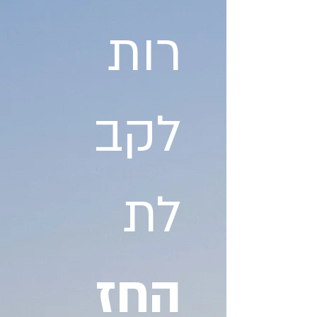
רות
לקב
לת
החז