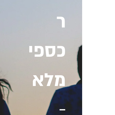
ר
כספי
מלא
-